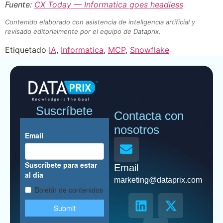
Fuente:
CX Today — Informatica goes headless
Contenido elaborado con asistencia de inteligencia artificial y
revisado editorialmente por el equipo de Dataprix.
Etiquetado
IA
,
Informatica
,
MCP
,
Snowflake
Suscríbete
Contacta con
nosotros
Email
marketing@dataprix.com