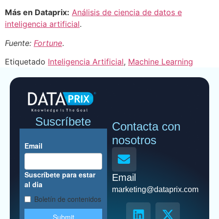
Más en Dataprix:
Análisis de ciencia de datos e
inteligencia artificial
.
Fuente:
Fortune
.
Etiquetado
Inteligencia Artificial
,
Machine Learning
Suscríbete
Contacta con
nosotros
Email
marketing@dataprix.com