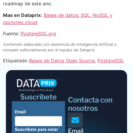
roadmap de este ano.
Mas en Dataprix:
Bases de datos: SQL, NoSQL y
opciones cloud
Fuente:
PostgreSQL.org
Contenido elaborado con asistencia de inteligencia artificial y
revisado editorialmente por el equipo de Dataprix.
Etiquetado
Bases de Datos Open Source
,
PostgreSQL
Suscríbete
Contacta con
nosotros
Email