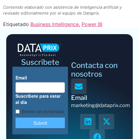
Contenido elaborado con asistencia de inteligencia artificial y
revisado editorialmente por el equipo de Dataprix.
Etiquetado
Business Intelligence
,
Power BI
Suscríbete
Contacta con
nosotros
Email
marketing@dataprix.com