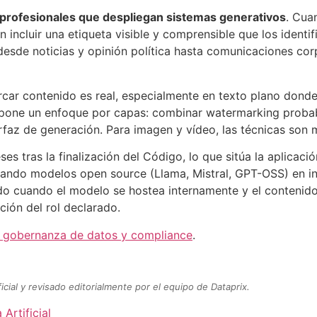
 profesionales que despliegan sistemas generativos
. Cua
 incluir una etiqueta visible y comprensible que los identif
desde noticias y opinión política hasta comunicaciones co
rcar contenido es real, especialmente en texto plano dond
opone un enfoque por capas: combinar watermarking probab
terfaz de generación. Para imagen y vídeo, las técnicas son
s tras la finalización del Código, lo que sitúa la aplicaci
ando modelos open source (Llama, Mistral, GPT-OSS) en inf
o cuando el modelo se hostea internamente y el contenido s
ción del rol declarado.
e gobernanza de datos y compliance
.
icial y revisado editorialmente por el equipo de Dataprix.
 Artificial