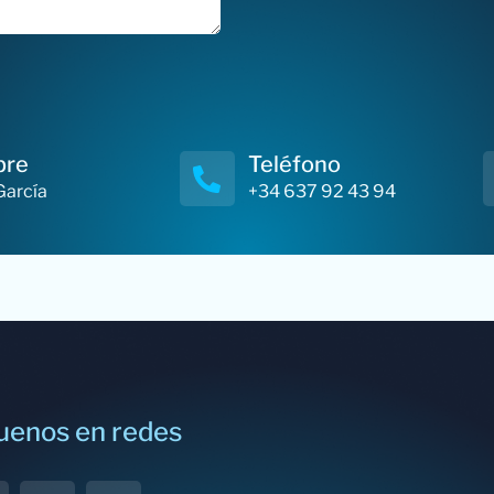
bre
Teléfono
García
+34 637 92 43 94
uenos en redes