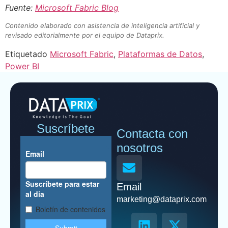
Fuente:
Microsoft Fabric Blog
Contenido elaborado con asistencia de inteligencia artificial y
revisado editorialmente por el equipo de Dataprix.
Etiquetado
Microsoft Fabric
,
Plataformas de Datos
,
Power BI
Suscríbete
Contacta con
nosotros
Email
marketing@dataprix.com